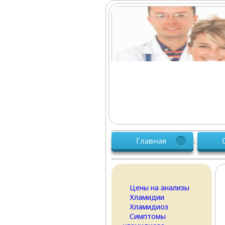
Главная
.
Цены на анализы
Хламидии
Хламидиоз
Симптомы