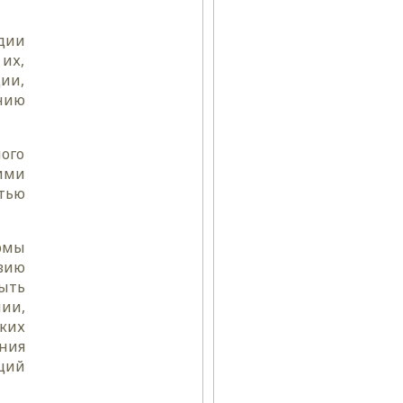
дии
 их,
ии,
нию
ого
ими
тью
рмы
вию
ыть
ии,
ких
ния
ций