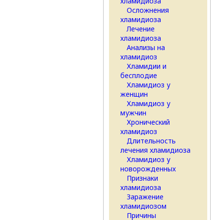
хламидиоза
Осложнения
хламидиоза
Лечение
хламидиоза
Анализы на
хламидиоз
Хламидии и
бесплодие
Хламидиоз у
женщин
Хламидиоз у
мужчин
Хронический
хламидиоз
Длительность
лечения хламидиоза
Хламидиоз у
новорожденных
Признаки
хламидиоза
Заражение
хламидиозом
Причины