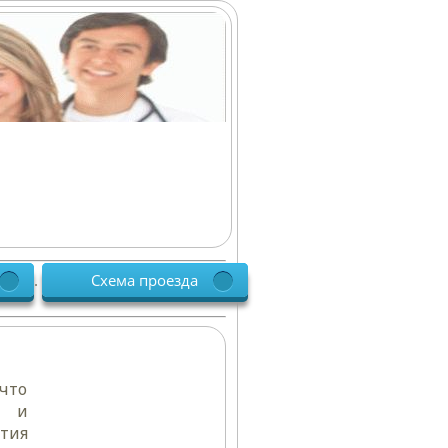
Схема проезда
.
что
и и
тия