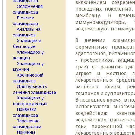
хламидиоза
включением современ
Осложнения
последних поколений,
хламидиоза
мембрану. В лечен
Лечение
иммуномодуляторы,
хламидиоза
воздействуют на иммунн
Анализы на
хламидиоз
В лечении хламидий
Хламидии и
бесплодие
ферментных препарато
Хламидиоз у
адаптогенов, витаминов
женщин
- пробиотиков, защи
Хламидиоз у
тракт от развития дис
мужчин
играет и местное л
Хронический
лекарственных средст
хламидиоз
ванночек, клизм, ре
Длительность
лечения хламидиоза
тампонов и суппозитори
Хламидиоз у
В последнее время, в п
новорожденных
используются многочи
Признаки
воздействия: кванто
хламидиоза
воздействие, магнитно
Заражение
токи переменной част
хламидиозом
Причины
лекарственных веществ