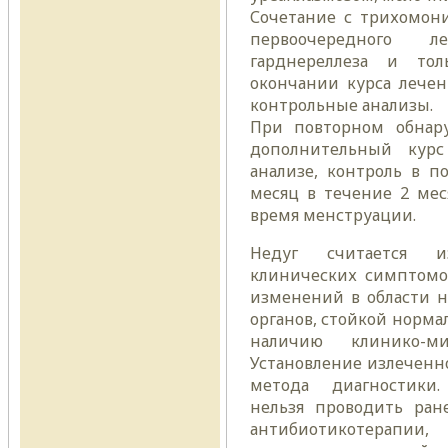
Сочетание с трихомони
первоочередного 
гарднереллеза и то
окончании курса лечен
контрольные анализы.
При повторном обнару
дополнительный курс
анализе, контроль в п
месяц в течение 2 мес
время менструации.
Недуг считается и
клинических симптомов
изменений в области 
органов, стойкой норм
наличию клинико-мик
Установление излеченн
метода диагностики.
нельзя проводить ран
антибиотикотера