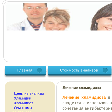
Главная
Стоимость анализов
.
Лечение хламидиоза
Цены на анализы
в
Лечение хламидиоза
Хламидии
сводится к использова
Хламидиоз
Симптомы
сочетания антибактери