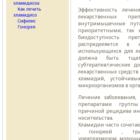
хламидиоза
Как лечить
Эффективность лечен
хламидиоз
лекарственных пре
Сифилис
внутримышечные пути
Гонорея
приоритетными, так 
биодоступность пр
распределяется в к
использующихся для л
должна быть тщат
субтерапевтические д
лекарственных средств
хламидий, устойчив
микроорганизмов в орг
Лечение заболевания, 
препаратами групп
причиной рецидива ин
носительства.
Хламидии часто сочета
, гонореей , трих
уреаплазмозом, молочни